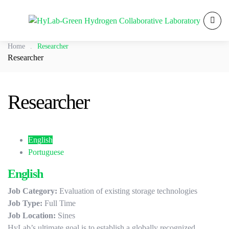
Home
.
Researcher
Researcher
Researcher
English
Portuguese
English
Job Category:
Evaluation of existing storage technologies
Job Type:
Full Time
Job Location:
Sines
HyLab’s ultimate goal is to establish a globally recognized